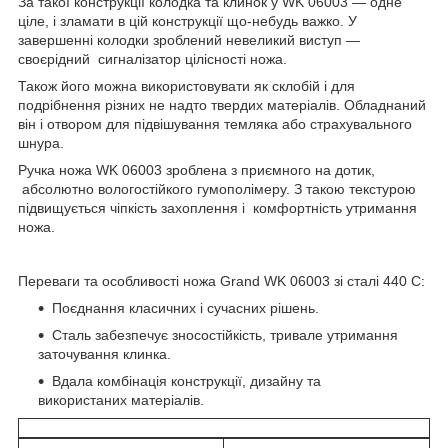
За такої конструкції колодка та клинок у WK 06003 — одне
ціле, і зламати в цій конструкції що-небудь важко. У
завершенні колодки зроблений невеликий виступ —
своєрідний сигналізатор цілісності ножа.
Також його можна використовувати як склобій і для
подрібнення різних не надто твердих матеріалів. Обладнаний
він і отвором для підвішування темляка або страхувального
шнура.
Ручка ножа WK 06003 зроблена з приємного на дотик,
абсолютно вологостійкого гумополімеру. З такою текстурою
підвищується чіпкість захоплення і комфортність утримання
ножа.
Переваги та особливості ножа Grand WK 06003 зі сталі 440 С:
Поєднання класичних і сучасних рішень.
Сталь забезпечує зносостійкість, тривале утримання
заточування клинка.
Вдала комбінація конструкції, дизайну та
використаних матеріалів.