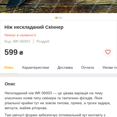
Ніж нескладаний Скіннер
Немає в наявності
Код: WK 06003
Роздріб
599
₴
Опис
Характеристики
Доставка
Оплата
Умови п
Опис
Нескладаний ніж WK 06003 — це цікава варіація на тему
класичних ножів типу сккінера та тактичних фіседів. Лінія
різальної крайки тут не зовсім типова, пряма, а трохи задира,
вигнута, майже ріторова.
Такі увігнуті форми забезпечує оптимальний кут контакту з