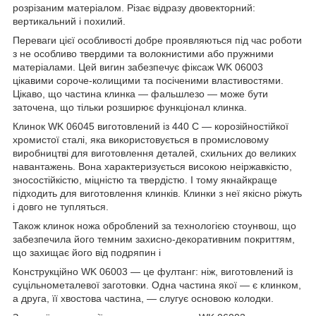
розрізаним матеріалом. Різає відразу двовекторний:
вертикальний і похилий.
Переваги цієї особливості добре проявляються під час роботи
з не особливо твердими та волокнистими або пружними
матеріалами. Цей вигин забезпечує фіксаж WK 06003
цікавими сороче-колищими та посіченими властивостями.
Цікаво, що частина клинка — фальшлезо — може бути
заточена, що тільки розширює функціонал клинка.
Клинок WK 06045 виготовлений із 440 С — корозійностійкої
хромистої сталі, яка використовується в промисловому
виробництві для виготовлення деталей, схильних до великих
навантажень. Вона характеризується високою неіржавкістю,
зносостійкістю, міцністю та твердістю. І тому якнайкраще
підходить для виготовлення клинків. Клинки з неї якісно ріжуть
і довго не тупляться.
Також клинок ножа оброблений за технологією стоунвош, що
забезпечила його темним захисно-декоративним покриттям,
що захищає його від подряпин і
Конструкційно WK 06003 — це фултанг: ніж, виготовлений із
суцільнометалевої заготовки. Одна частина якої — є клинком,
а друга, її хвостова частина, — слугує основою колодки.