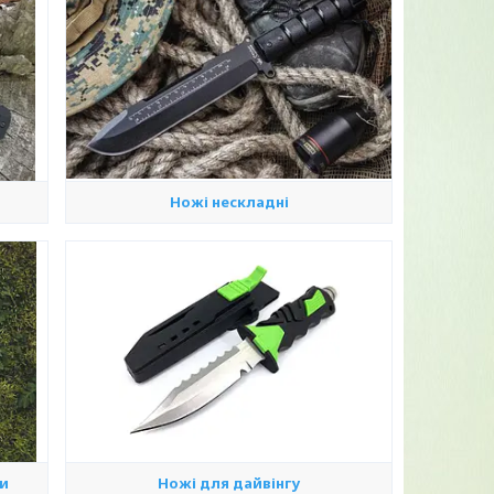
Ножі нескладні
ти
Ножі для дайвінгу