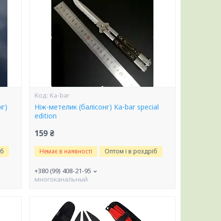
Ka-bar
нг)
Ніж-метелик (балісонг) Ka-bar special
edition
159 ₴
іб
Немає в наявності
Оптом і в роздріб
+380 (99) 408-21-95
многоканальный