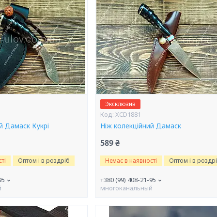
Эксклюзив
XCD1881
й Дамаск Кукрі
Ніж колекційний Дамаск
589 ₴
ті
Оптом і в роздріб
Немає в наявності
Оптом і в роздр
95
+380 (99) 408-21-95
й
многоканальный