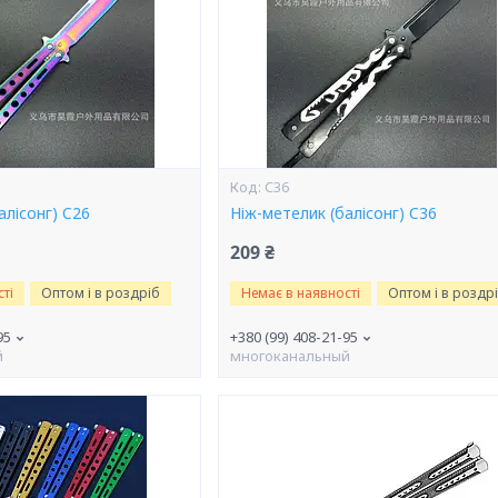
C36
алісонг) C26
Ніж-метелик (балісонг) C36
209 ₴
ті
Оптом і в роздріб
Немає в наявності
Оптом і в роздр
95
+380 (99) 408-21-95
й
многоканальный