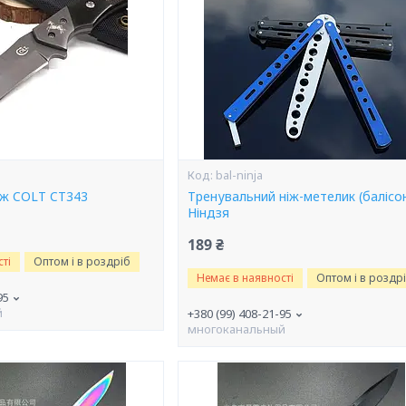
bal-ninja
ож COLT CT343
Тренувальний ніж-метелик (балісо
Ніндзя
189 ₴
ті
Оптом і в роздріб
Немає в наявності
Оптом і в роздр
95
й
+380 (99) 408-21-95
многоканальный