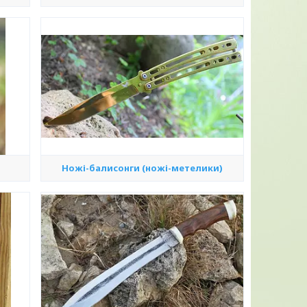
Ножі-балисонги (ножі-метелики)