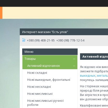
Интернет-магазин "Есть улов"
+380 (99) 408-21-95
+380 (98) 778-12-54
Активний відп
Товары
Активний відпочинок
Як відомо ніж вик
зможете підібрати
Ножі складні
выкидных
,
металь
Ножі выкидные, фронтальні
покупець залиши
На сторінках нашо
Ножі нескладні
природі біля річк
Ножі мисливські
Ви зігрієтеся в п
він допоможе обр
Ножі мисливські ручної
роботи
Кваліфіковані мен