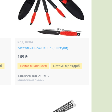
K004
Метальні ножі K005 (3 штуки)
169 ₴
іб
Немає в наявності
Оптом і в роздріб
+380 (99) 408-21-95
многоканальный