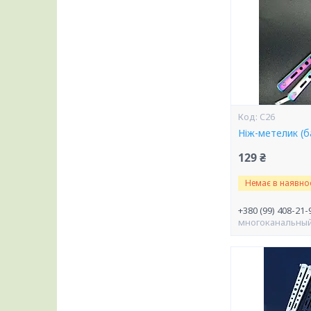
C26
Ніж-метелик (б
129 ₴
Немає в наявнос
+380 (99) 408-21-
многоканальны