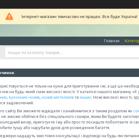
Інтернет-магазин тимчасово не працює. Все буде Україна!
Главная
Катего
очинок
ористовується не тільки на кухні для приготування їжі, а ще це необх
 ніж на будь-який смак високої якості. У каталозі нашого магазину 
них
,
кухонних ножів
,
ножів метеликів
та
інших
. Ножі високої якості, 
вся задоволений.
го сайту Ви зможете відвідати і ознайомитися з таким розділом як
со
и не зможе обійтися без спеціального сокири, яким Ви будете загото
рохолодний вечір, приготуєте їжу або просто посидьте поболтаете зі 
обити тушу або нарубати дров для розведення багаття.
еджери нададуть змістовні консультації і відповіді на будь-які питанн