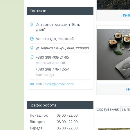
Контакти
Риб
Интернет-магазин "Есть
улов"
Александр, Николай
ул. Бориса Гмыри, Київ, Україна
+380 (99) 408-21-95
многоканальный
+380 (98) 778-12-54
Александр
estulov89@gmail.com
Н
Графік роботи
Понеділок
08:00
22:00
Вівторок
08:00
22:00
Середа
08:00
22:00