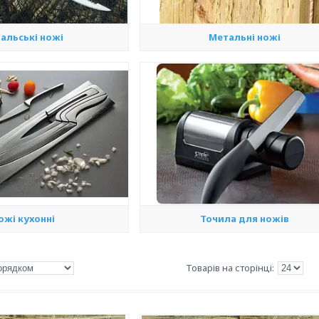
альські ножі
Метальні ножі
ожі кухонні
Точила для ножів