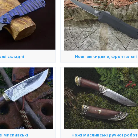
ожі складні
Ножі выкидные, фронтальні
і мисливські
Ножі мисливські ручної робо