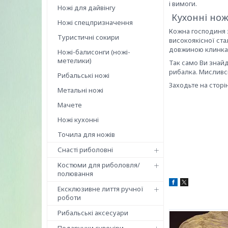
і вимоги.
Ножі для дайвінгу
Кухонні нож
Ножі спецпризначення
Кожна господиня з
Туристичні сокири
високоякісної ста
довжиною клинка
Ножі-балисонги (ножі-
метелики)
Так само Ви знай
рибалка. Мисливсь
Рибальські ножі
Заходьте на сторі
Метальні ножі
Мачете
Ножі кухонні
Точила для ножів
Снасті риболовні
Костюми для риболовля/
полювання
Ексклюзивне лиття ручної
роботи
Рибальські аксесуари