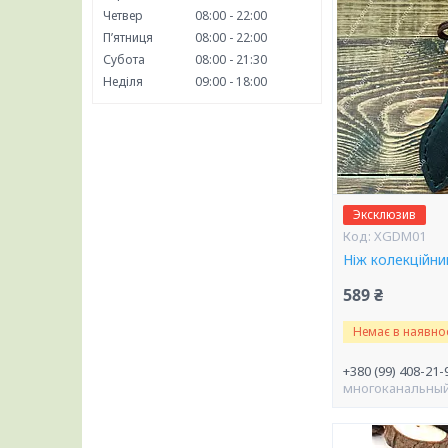
Четвер
08:00
22:00
Пʼятниця
08:00
22:00
Субота
08:00
21:30
Неділя
09:00
18:00
Эксклюзив
XGDM01
Ніж колекційни
589 ₴
Немає в наявнос
+380 (99) 408-21-
многоканальны