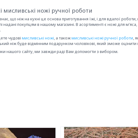
і мисливські ножі ручної роботи
нає, що ніж на кухні це основа приготування їжі, і для вдалої роботи,
лі надані покупцям в нашому магазині. В асортименті є ножі для м'яса, 
.
дете чудові
мисливські ножі
, а також
мисливські ножі ручної роботи
, 
кий ніж буде відмінним подарунком чоловікові, який зможе оцінити й
нки нашого сайту, ми завжди раді Вам допомогти з вибором.