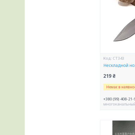
CT343
Нескладной н
219 ₴
Немає в наявнос
+380 (99) 408-21-
многоканальны