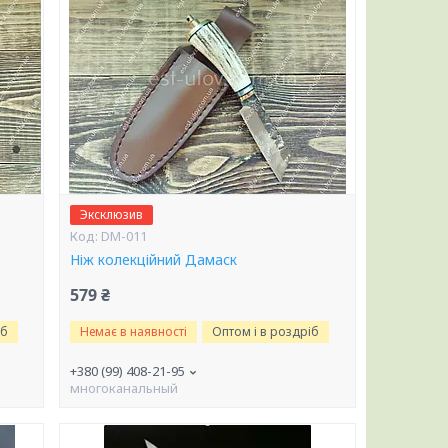
Эксклюзив
DM-011
Ніж колекційний Дамаск
579 ₴
іб
Немає в наявності
Оптом і в роздріб
+380 (99) 408-21-95
многоканальный