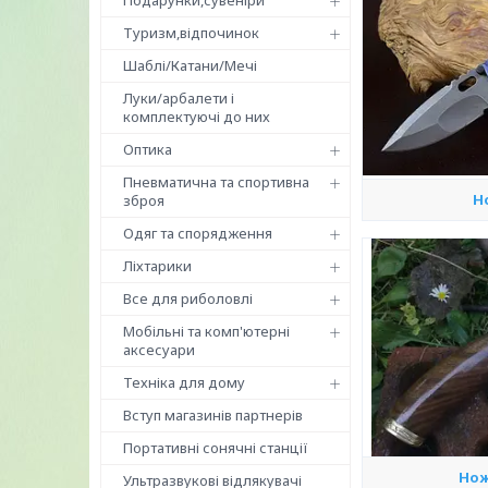
Подарунки,сувеніри
Туризм,відпочинок
Шаблі/Катани/Мечі
Луки/арбалети і
комплектуючі до них
Оптика
Пневматична та спортивна
Н
зброя
Одяг та спорядження
Ліхтарики
Все для риболовлі
Мобільні та комп'ютерні
аксесуари
Техніка для дому
Вступ магазинів партнерів
Портативні сонячні станції
Нож
Ультразвукові відлякувачі