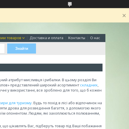
рии товаров
Доставка и оплата
Контакты
О нас
Знайти
ідний атрибут мисливця і рибалки. В цьому розділі Ви
«Є улов» представлений широкий асортимент
складних
,
зручні у використанні, все зроблено для того, що б кожен
кири для туризму
. Будь то похід в лісі або відпочинок на
вляти дрова для розведення багаття, з допомогою якого
своїм опонентом. Людям, які захоплюються полюванням,
я, що цікавлять Вас, підберуть товар під Ваші побажання