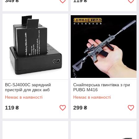
349
119
₴
₴
BC-SJ4000C зарядний
Cнайперська гвинтівка з гри
пристрій для двох акб
PUBG M416
Немає в наявності
Немає в наявності
119
299
₴
₴