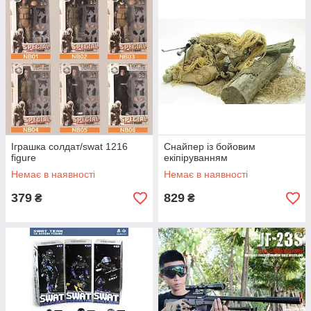
Іграшка солдат/swat 1216
Снайпер із бойовим
figure
екіпіруванням
Немає в наявності
Немає в наявності
379
829
₴
₴