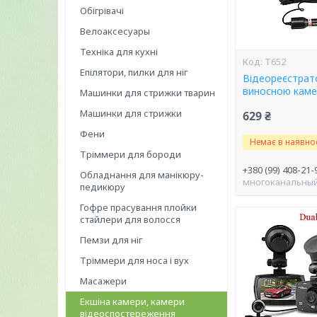
Обігрівачі
Велоаксесуары
Техніка для кухні
T652
Епілятори, пилки для ніг
Відеореєстрато
виносною каме
Машинки для стрижки тварин
Машинки для стрижки
629 ₴
Фени
Немає в наявнос
Тріммери для бороди
+380 (99) 408-21-
Обладнання для манікюру-
многоканальны
педикюру
Гофре прасування плойки
стайлери для волосся
Пемзи для ніг
Тріммери для носа і вух
Масажери
Екшіна камери, камери
відеоспостереження