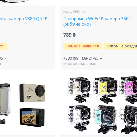
360fish
амна камера V380 Q5 IP
Панорамна Wi-Fi IP-камера 360°
(риб'яче око)
789 ₴
ті
Немає в наявності
Оптом і в роздр
95
+380 (99) 408-21-95
й
многоканальный