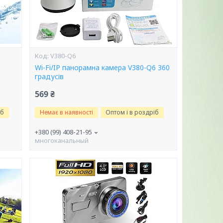
V380-Q6
Wi-Fi/IP панорамна камера V380-Q6 360
градусів
569 ₴
іб
Немає в наявності
Оптом і в роздріб
+380 (99) 408-21-95
многоканальный