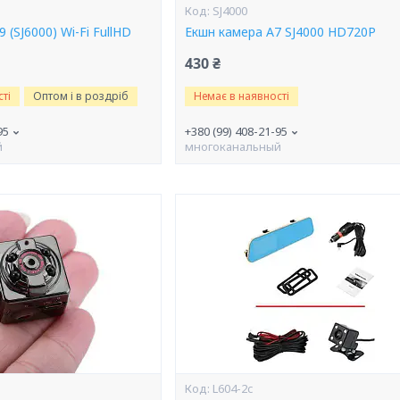
SJ4000
 (SJ6000) Wi-Fi FullHD
Екшн камера A7 SJ4000 HD720P
430 ₴
ті
Оптом і в роздріб
Немає в наявності
95
+380 (99) 408-21-95
й
многоканальный
L604-2c