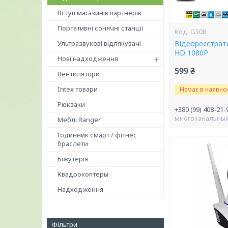
Вступ магазинів партнерів
Портативні сонячні станції
G30B
Ультразвукові відлякувачі
Відеореєстрат
HD 1080P
Нові надходження
599 ₴
Вентилятори
Intex товари
Немає в наявнос
Рюкзаки
+380 (99) 408-21-
многоканальны
Меблі Ranger
Годинник смарт / фітнес
браслети
Біжутерія
Квадрокоптеры
Надходження
Фільтри