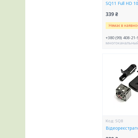
SQ11 Full HD 1
339 ₴
Немає в наявнос
+380 (99) 408-21-
многоканальны
SQ8
Відеореєстрат