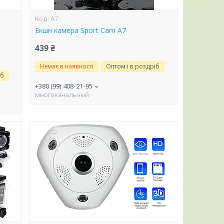
A7
Екшн камера Sport Cam A7
439 ₴
Немає в наявності
Оптом і в роздріб
іб
+380 (99) 408-21-95
многоканальный