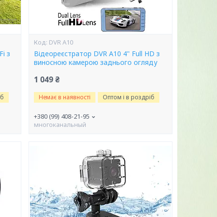
DVR A10
i з
Відеореєстратор DVR A10 4" Full HD з
виносною камерою заднього огляду
1 049 ₴
іб
Немає в наявності
Оптом і в роздріб
+380 (99) 408-21-95
многоканальный