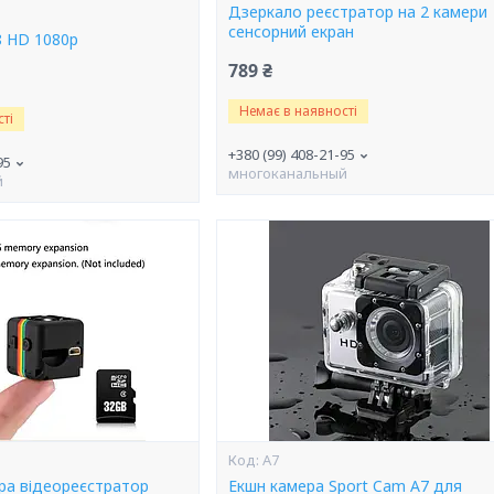
Дзеркало реєстратор на 2 камери
сенсорний екран
8 HD 1080p
789 ₴
Немає в наявності
ті
+380 (99) 408-21-95
95
многоканальный
й
А7
ера відеореєстратор
Екшн камера Sport Cam A7 для