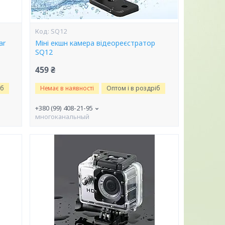
SQ12
ar
Міні екшн камера відеореєстратор
SQ12
459 ₴
іб
Немає в наявності
Оптом і в роздріб
+380 (99) 408-21-95
многоканальный