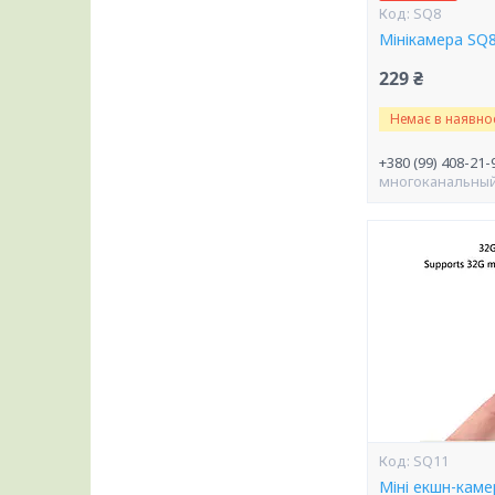
SQ8
Мінікамера SQ
229 ₴
Немає в наявнос
+380 (99) 408-21-
многоканальны
SQ11
Міні екшн-кам