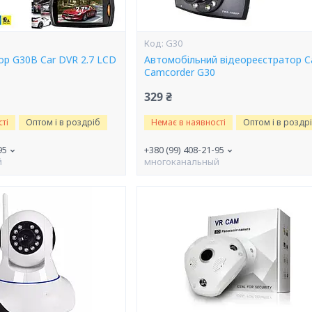
G30
ор G30B Car DVR 2.7 LCD
Автомобільний відеореєстратор C
Camcorder G30
329 ₴
ті
Оптом і в роздріб
Немає в наявності
Оптом і в роздр
95
+380 (99) 408-21-95
й
многоканальный