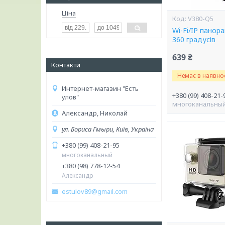
Ціна
V380-Q5
Wi-Fi/IP панор
360 градусів
639 ₴
Контакти
Немає в наявнос
Интернет-магазин "Есть
+380 (99) 408-21-
улов"
многоканальны
Александр, Николай
ул. Бориса Гмыри, Київ, Україна
+380 (99) 408-21-95
многоканальный
+380 (98) 778-12-54
Александр
estulov89@gmail.com