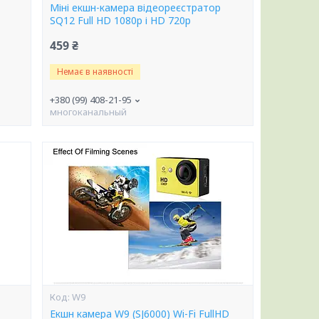
Міні екшн-камера відеореєстратор
SQ12 Full HD 1080p і HD 720p
459 ₴
Немає в наявності
+380 (99) 408-21-95
многоканальный
W9
Екшн камера W9 (SJ6000) Wi-Fi FullHD