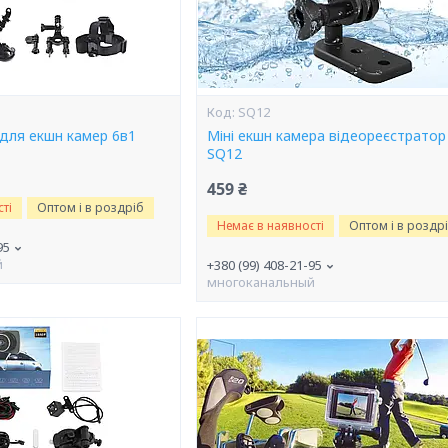
SQ12
 для екшн камер 6в1
Міні екшн камера відеореєстратор
SQ12
459 ₴
ті
Оптом і в роздріб
Немає в наявності
Оптом і в роздр
95
й
+380 (99) 408-21-95
многоканальный