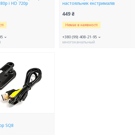
080p і HD 720p
настояльник екстрималів
449 ₴
ті
Немає в наявності
95
+380 (99) 408-21-95
й
многоканальный
ор SQ8