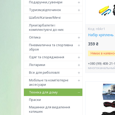
Подарунки,сувеніри
Туризм,відпочинок
Шаблі/Катани/Мечі
Луки/арбалети і
nbkr1
комплектуючі до них
Набір кріплень
Оптика
359 ₴
Пневматична та спортивна
зброя
Немає в наявнос
Одяг та спорядження
+380 (99) 408-21-
Ліхтарики
многоканальны
Все для риболовлі
Мобільні та комп'ютерні
аксесуари
Техніка для дому
Праски
Машинки для видалення
катишек