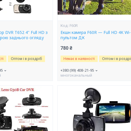
F60R
р DVR T652 4" Full HD з
Екшн камера F60R — Full HD 4K Wi-F
рою заднього огляду
пультом ДК
780 ₴
ті
Оптом і в роздріб
Немає в наявності
Оптом і в роздр
95
+380 (99) 408-21-95
й
многоканальный