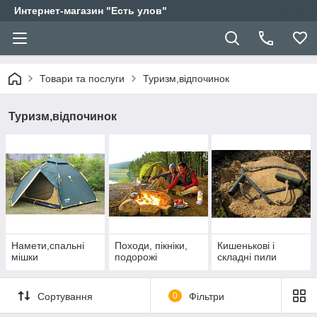
Интернет-магазин "Есть улов"
Товари та послуги
Туризм,відпочинок
Туризм,відпочинок
Намети,спальні
Походи, пікніки,
Кишенькові і
мішки
подорожі
складні пили
Сортування
0
Фільтри