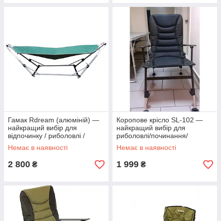
Гамак Rdream (алюміній) —
Коропове крісло SL-102 —
найкращий вибір для
найкращий вибір для
відпочинку / риболовлі /
риболовлі/починання/
полювання / туризму
полювання/ туризму
Немає в наявності
Немає в наявності
2 800
1 999
₴
₴