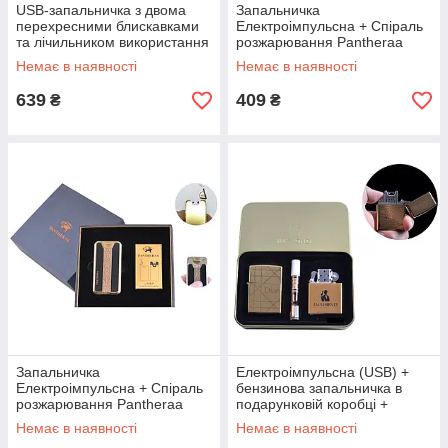
USB-запальничка з двома
Запальничка
перехресними блискавками
Електроімпульсна + Cпіраль
та лічильником використання
розжарювання Pantheraa
Електроімпульсна
(USB)
Немає в наявності
Немає в наявності
639
409
₴
₴
Запальничка
Електроімпульсна (USB) +
Електроімпульсна + Cпіраль
бензинова запальничка в
розжарювання Pantheraa
подарунковій коробці +
(USB)
мундштук "Dior"
Немає в наявності
Немає в наявності