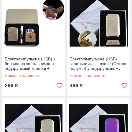
Електроімпульсна (USB) +
Електроімпульсне (USB)
бензинова запальничка в
запальничка + газове (Остроє
подарунковій коробці +
полум'я) у подарунковому
мундштук "Конопля"
пакованні Lighter
Немає в наявності
Немає в наявності
299
399
₴
₴