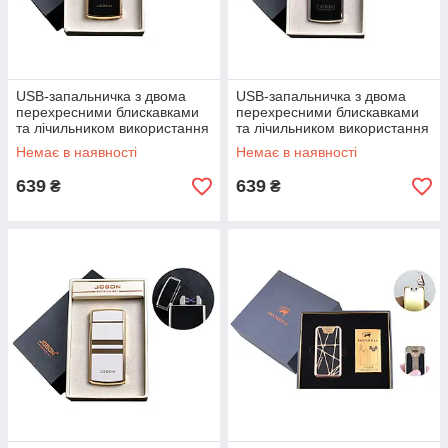
USB-запальничка з двома
USB-запальничка з двома
перехресними блискавками
перехресними блискавками
та лічильником використання
та лічильником використання
Електроімпульсна
Електроімпульсна
Немає в наявності
Немає в наявності
639
639
₴
₴