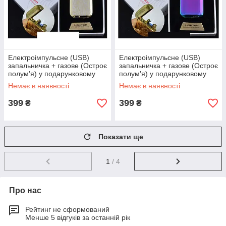
Електроімпульсне (USB)
Електроімпульсне (USB)
запальничка + газове (Остроє
запальничка + газове (Остроє
полум'я) у подарунковому
полум'я) у подарунковому
пакованні Lighter
пакованні Lighter
Немає в наявності
Немає в наявності
399
399
₴
₴
Показати ще
1
/ 4
Про нас
Рейтинг не сформований
Менше 5 відгуків за останній рік