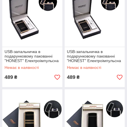
USB-запальничка в
USB-запальничка в
подарунковому пакованні
подарунковому пакованні
"HONEST" Електроімпульсна
"HONEST" Електроімпульсна
Немає в наявності
Немає в наявності
489
489
₴
₴