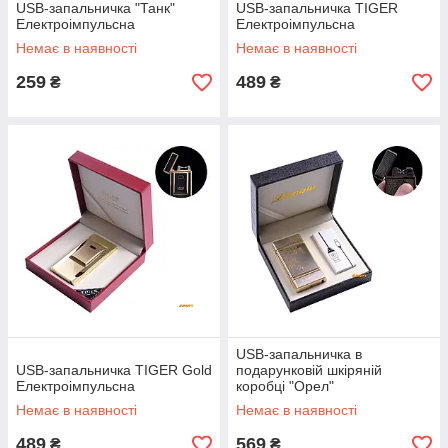
USB-запальничка "Танк"
USB-запальничка TIGER
Електроімпульсна
Електроімпульсна
Немає в наявності
Немає в наявності
259
489
₴
₴
USB-запальничка в
USB-запальничка TIGER Gold
подарунковій шкіряній
Електроімпульсна
коробці "Орел"
Електроімпульсна — дві
Немає в наявності
Немає в наявності
перехрещені блискавки
489
569
₴
₴