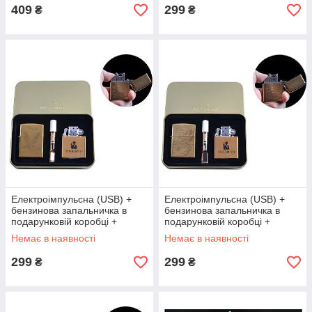
409
299
₴
₴
Електроімпульсна (USB) +
Електроімпульсна (USB) +
бензинова запальничка в
бензинова запальничка в
подарунковій коробці +
подарунковій коробці +
мундштук "Eagle"
мундштук "Дракон"
Немає в наявності
Немає в наявності
299
299
₴
₴