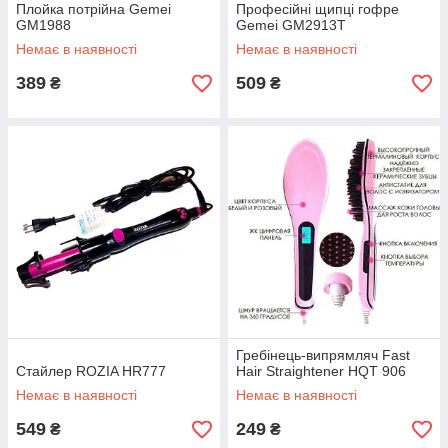
Плойка потрійна Gemei
Професійні щипці гофре
GM1988
Gemei GM2913T
Немає в наявності
Немає в наявності
389
509
₴
₴
Гребінець-випрямляч Fast
Стайлер ROZIA HR777
Hair Straightener HQT 906
Немає в наявності
Немає в наявності
549
249
₴
₴