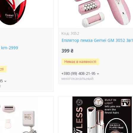
3052
Епілятор пемза Gemei GM 3052 3в
i km-2999
399 ₴
Немає в наявності
ті
+380 (99) 408-21-95
многоканальный
95
й