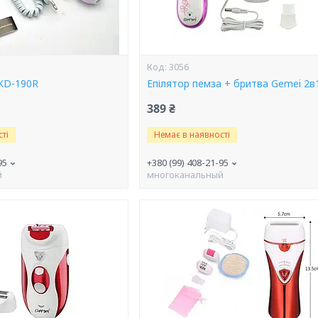
3056
 KD-190R
Епілятор пемза + бритва Gemei 2в
389 ₴
ті
Немає в наявності
95
+380 (99) 408-21-95
й
многоканальный