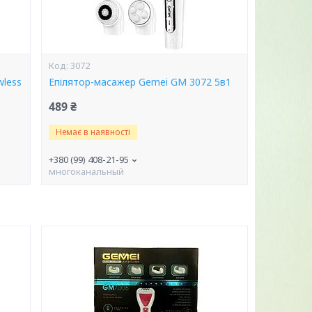
3072
wless
Епілятор-масажер Gemei GM 3072 5в1
489 ₴
Немає в наявності
+380 (99) 408-21-95
многоканальный