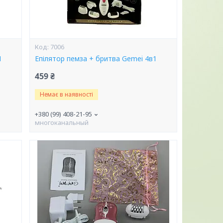
7006
1
Епілятор пемза + бритва Gemei 4в1
459 ₴
Немає в наявності
+380 (99) 408-21-95
многоканальный