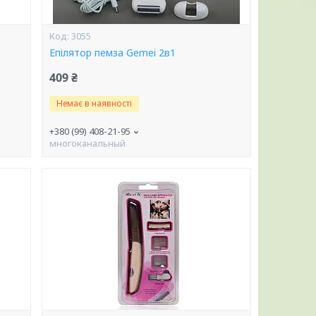
3055
Епілятор пемза Gemei 2в1
409 ₴
Немає в наявності
+380 (99) 408-21-95
многоканальный