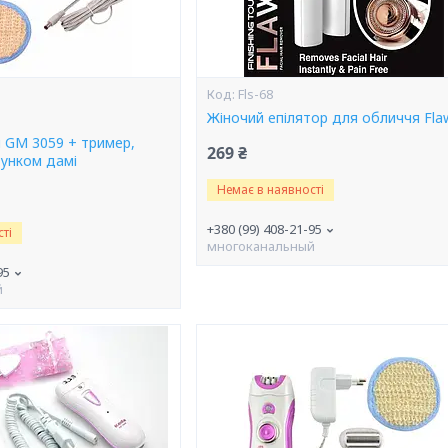
Fls-68
Жіночий епілятор для обличчя Fla
i GM 3059 + тример,
269 ₴
унком дамі
Немає в наявності
+380 (99) 408-21-95
ті
многоканальный
95
й