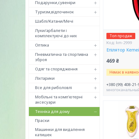
Подарунки,сувеніри
Туризм,відпочинок
Шаблі/Катани/Мечі
Луки/арбалети і
комплектуючі до них
Топ продаж
km-2999
Оптика
Епілятор Keme
Пневматична та спортивна
зброя
469 ₴
Одяг та спорядження
Немає в наявнос
Ліхтарики
+380 (99) 408-21-
Все для риболовлі
многоканальны
Мобільні та комп'ютерні
аксесуари
Техніка для дому
Праски
Машинки для видалення
катишек