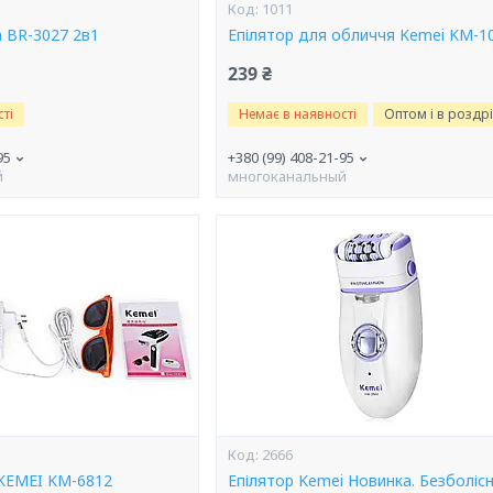
1011
n BR-3027 2в1
Епілятор для обличчя Kemei KM-1
239 ₴
ті
Немає в наявності
Оптом і в роздр
95
+380 (99) 408-21-95
й
многоканальный
2666
KEMEI KM-6812
Епілятор Kemei Новинка. Безболіс