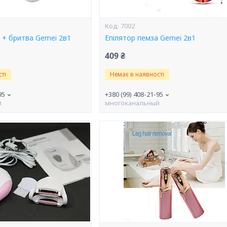
7002
 + бритва Gemei 2в1
Епілятор пемза Gemei 2в1
409 ₴
ті
Немає в наявності
95
+380 (99) 408-21-95
й
многоканальный