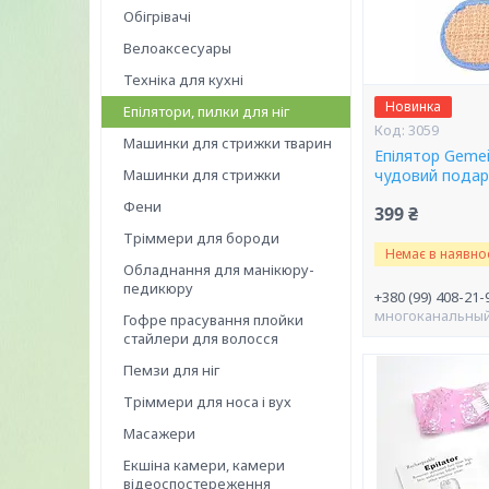
Обігрівачі
Велоаксесуары
Техніка для кухні
Новинка
Епілятори, пилки для ніг
3059
Машинки для стрижки тварин
Епілятор Geme
Машинки для стрижки
чудовий подар
Фени
399 ₴
Тріммери для бороди
Немає в наявнос
Обладнання для манікюру-
педикюру
+380 (99) 408-21-
многоканальны
Гофре прасування плойки
стайлери для волосся
Пемзи для ніг
Тріммери для носа і вух
Масажери
Екшіна камери, камери
відеоспостереження