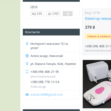
Ціна
2118
Епілятор пемза
379 ₴
Контакти
Немає в наявнос
Интернет-магазин "Есть
+380 (99) 408-21-
улов"
многоканальны
Александр, Николай
ул. Бориса Гмыри, Київ, Україна
+380 (99) 408-21-95
многоканальный
+380 (98) 778-12-54
Александр
estulov89@gmail.com