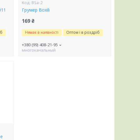
BSа-2
011
Грумер Boxili
169 ₴
іб
Немає в наявності
Оптом і в роздріб
+380 (99) 408-21-95
многоканальный
не