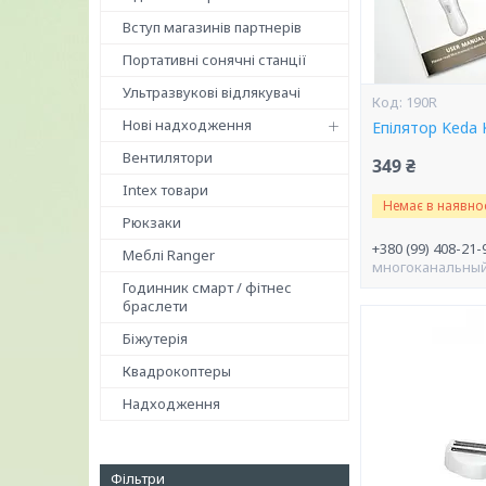
Вступ магазинів партнерів
Портативні сонячні станції
Ультразвукові відлякувачі
190R
Нові надходження
Епілятор Keda
Вентилятори
349 ₴
Intex товари
Немає в наявнос
Рюкзаки
+380 (99) 408-21-
Меблі Ranger
многоканальны
Годинник смарт / фітнес
браслети
Біжутерія
Квадрокоптеры
Надходження
Фільтри