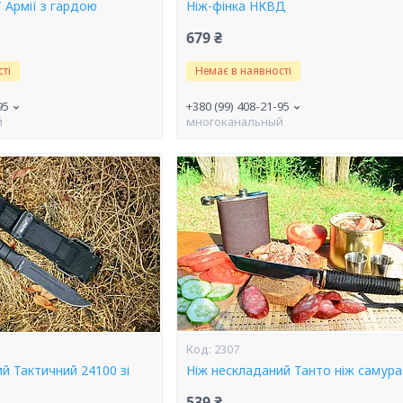
 Армії з гардою
Ніж-фінка НКВД
679 ₴
ті
Немає в наявності
95
+380 (99) 408-21-95
й
многоканальный
2307
й Тактичний 24100 зі
Ніж нескладаний Танто ніж самура
539 ₴