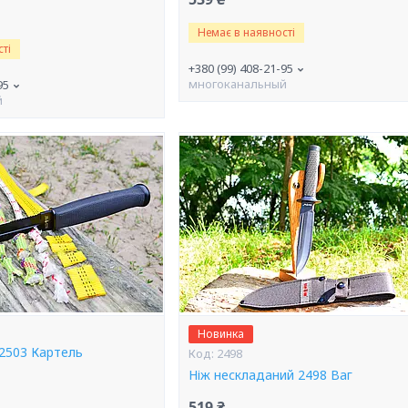
Немає в наявності
ті
+380 (99) 408-21-95
многоканальный
95
й
Новинка
 2503 Картель
2498
Ніж нескладаний 2498 Ваг
519 ₴