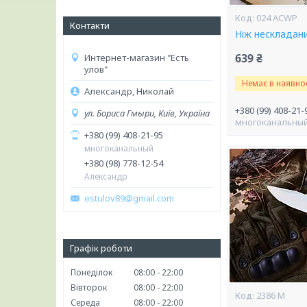
024 ACWP
Контакти
Ніж несклада
639 ₴
Интернет-магазин "Есть
улов"
Немає в наявнос
Александр, Николай
+380 (99) 408-21-
ул. Бориса Гмыри, Київ, Україна
многоканальны
+380 (99) 408-21-95
многоканальный
+380 (98) 778-12-54
Александр
estulov89@gmail.com
Графік роботи
Понеділок
08:00
22:00
Вівторок
08:00
22:00
2386 M
Середа
08:00
22:00