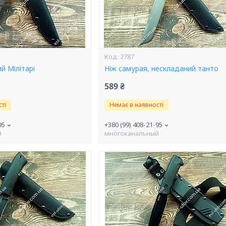
2787
й Мілітарі
Ніж самурая, нескладаний танто
589 ₴
ті
Немає в наявності
95
+380 (99) 408-21-95
й
многоканальный