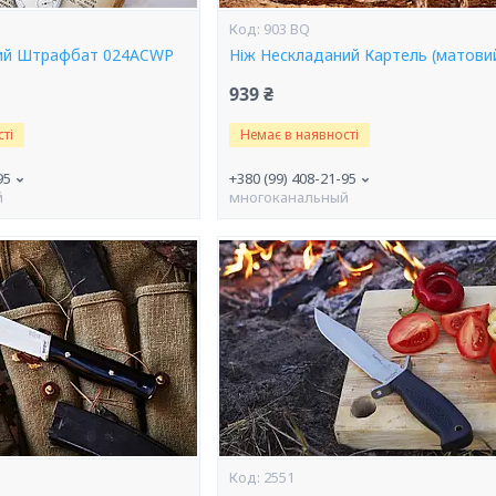
903 BQ
ний Штрафбат 024ACWP
Ніж Нескладаний Картель (матови
939 ₴
ті
Немає в наявності
95
+380 (99) 408-21-95
й
многоканальный
2551