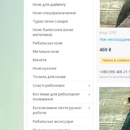
Ножі для дайвінгу
Ножі спецпризначення
Туристичні сокири
Ножі-балисонги (ножі-
2791
метелики)
Ніж нескладани
Рибальські ножі
469 ₴
Метальні ножі
Мачете
Немає в наявнос
Ножі кухонні
+380 (99) 408-21-
Точила для ножів
многоканальны
Снасті риболовні
Костюми для риболовля/
полювання
Ексклюзивне лиття ручної
роботи
Рибальські аксесуари