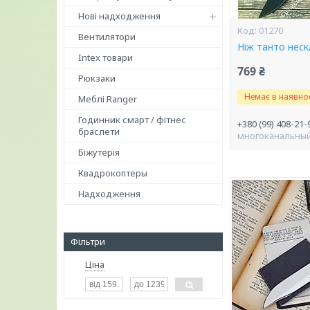
Нові надходження
01270
Вентилятори
Ніж танто нес
Intex товари
769 ₴
Рюкзаки
Немає в наявнос
Меблі Ranger
Годинник смарт / фітнес
+380 (99) 408-21-
браслети
многоканальны
Біжутерія
Квадрокоптеры
Надходження
Фільтри
Ціна