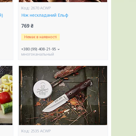
2670 ACWP
й)
Ніж нескладаний Ельф
769 ₴
Немає в наявності
+380 (99) 408-21-95
многоканальный
2535 ACWP