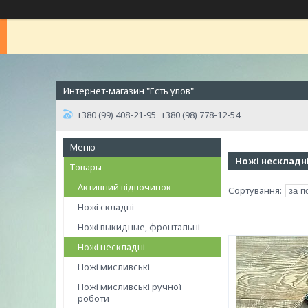
Интернет-магазин "Есть улов"
+380 (99) 408-21-95
+380 (98) 778-12-54
Ножі нескладн
Товары
Активний відпочинок
Ножі складні
Ножі выкидные, фронтальні
Ножі нескладні
Ножі мисливські
Ножі мисливські ручної
роботи