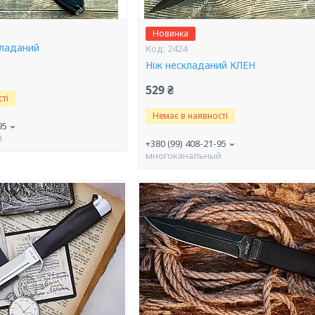
Новинка
кладаний
2424
Ніж нескладаний КЛЕН
529 ₴
ті
Немає в наявності
95
й
+380 (99) 408-21-95
многоканальный