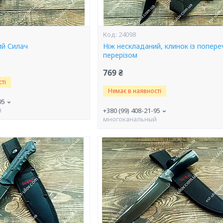
24098
ий Силач
Ніж нескладаний, клинок із попер
перерізом
769 ₴
ті
Немає в наявності
95
й
+380 (99) 408-21-95
многоканальный