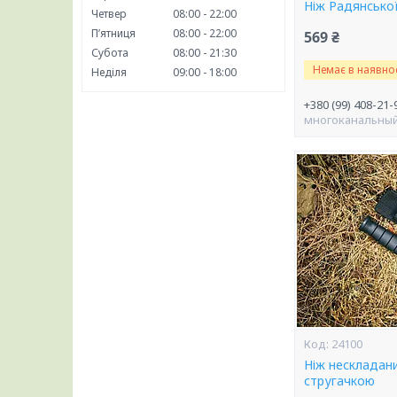
Ніж Радянської
Четвер
08:00
22:00
Пʼятниця
08:00
22:00
569 ₴
Субота
08:00
21:30
Немає в наявнос
Неділя
09:00
18:00
+380 (99) 408-21-
многоканальны
24100
Ніж нескладани
стругачкою