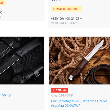
ті
Немає в наявності
95
й
+380 (99) 408-21-95
многоканальный
Новинка
 Коршун
024 ACWP
Ніж нескладаний Штрафбат герб
України 024ACWP