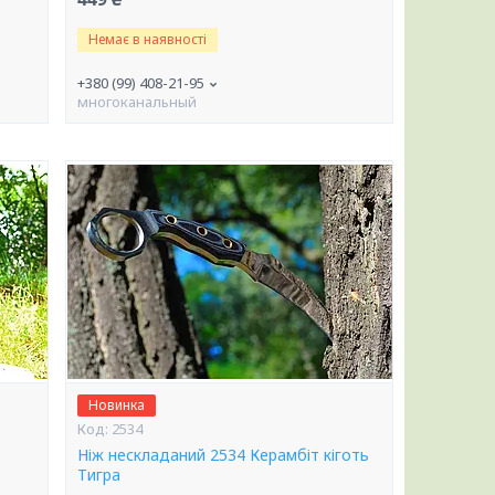
Немає в наявності
+380 (99) 408-21-95
многоканальный
Новинка
2534
Ніж нескладаний 2534 Керамбіт кіготь
Тигра