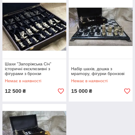
Шахи "Запоріжська Січ"
історичні ексклюзивні з
Набір шахів, дошка з
фігурами з бронзи
мрamору, фігурки бронзові
Немає в наявності
Немає в наявності
12 500
15 000
₴
₴