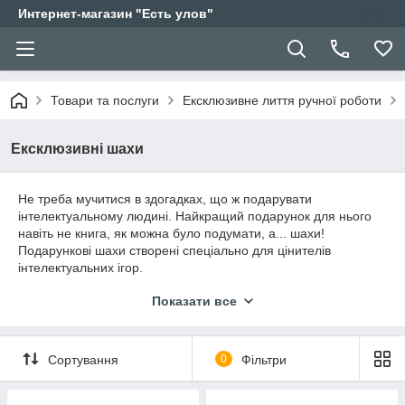
Интернет-магазин "Есть улов"
Товари та послуги
Ексклюзивне лиття ручної роботи
Ексклюзивні шахи
Не треба мучитися в здогадках, що ж подарувати
інтелектуальному людині. Найкращий подарунок для нього
навіть не книга, як можна було подумати, а... шахи!
Подарункові шахи створені спеціально для цінителів
інтелектуальних ігор.
Тому
шахи в якості подарунка – це найкраща ідея, що
Показати все
поєднує в собі і корисність, і естетичну складову
.
Сортування
0
Фільтри