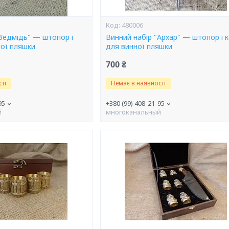
480006
"Ведмідь" — штопор і
Винний набір "Архар" — штопор і 
ної пляшки
для винної пляшки
700 ₴
ті
Немає в наявності
95
+380 (99) 408-21-95
й
многоканальный