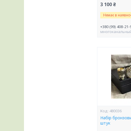
3 100 ₴
Немає в наявнос
+380 (99) 408-21-
многоканальны
480036
Набір бронзов
штук