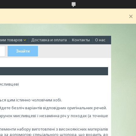
рии товаров
Доставка и оплата
Контакты
О нас
Знайти
мисливцеві
ться цим істинно чоловічим хобі.
дете безліч варіантів відповідних оригінальних речей.
унок мисливцеві і незамінна річ у походах (а точніше
ементи набору виготовлені з високоякісних матеріалів
ина за допомогою спеціального штопора, що входить до