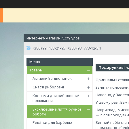
Интернет-магазин "Есть улов"
+380 (99) 408-21-95
+380 (98) 778-12-54
Подарункові ч
Товары
Активний відпочинок
Оригінальні стоп
Снасті риболовні
Заняття полюванн
Напевно, у Вас теж
Костюми для риболовля/
полювання
У цьому разі, Вам
Ексклюзивне лиття ручної
Наприклад, мисли
роботи
— після походів) н
Решітки для барбекю
Винний набір ста
і компактно збер