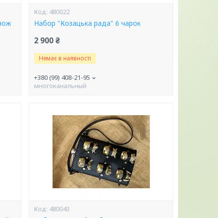
480022
 нож
Набор "Козацька рада" 6 чарок
2 900 ₴
Немає в наявності
+380 (99) 408-21-95
многоканальный
480043