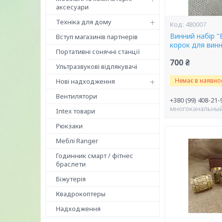
аксесуари
Техніка для дому
480007
Винний набір 
Вступ магазинів партнерів
корок для вин
Портативні сонячні станції
700 ₴
Ультразвукові відлякувачі
Немає в наявнос
Нові надходження
Вентилятори
+380 (99) 408-21-
многоканальны
Intex товари
Рюкзаки
Меблі Ranger
Годинник смарт / фітнес
браслети
Біжутерія
Квадрокоптеры
Надходження