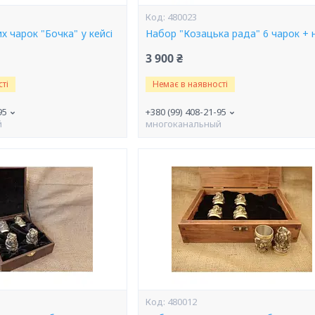
480023
х чарок "Бочка" у кейсі
Набор "Козацька рада" 6 чарок +
3 900 ₴
ті
Немає в наявності
95
+380 (99) 408-21-95
й
многоканальный
480012