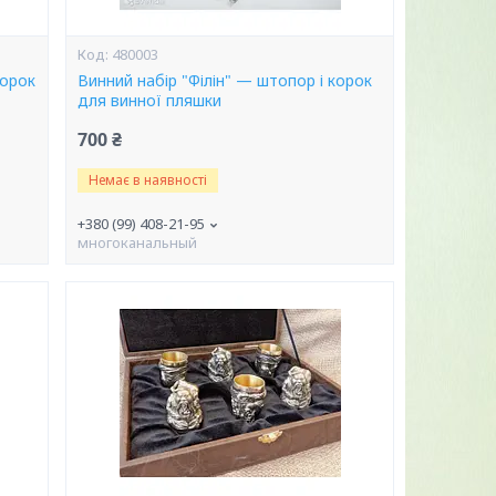
480003
корок
Винний набір "Філін" — штопор і корок
для винної пляшки
700 ₴
Немає в наявності
+380 (99) 408-21-95
многоканальный