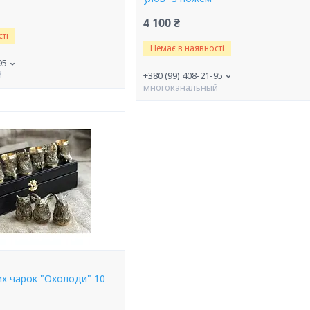
4 100 ₴
ті
Немає в наявності
95
й
+380 (99) 408-21-95
многоканальный
их чарок "Охолоди" 10