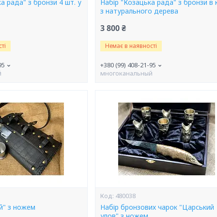
а рада" з бронзи 4 шт. у
Набір "Козацька рада" з бронзи в 
з натурального дерева
3 800 ₴
ті
Немає в наявності
95
+380 (99) 408-21-95
й
многоканальный
480038
й" з ножем
Набір бронзових чарок "Царський
улов" з ножем