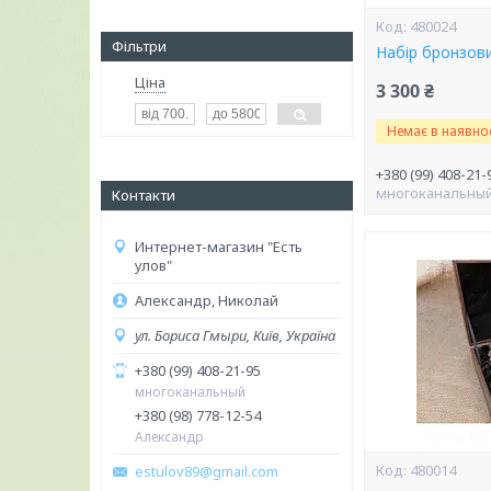
480024
Фільтри
Набір бронзови
Ціна
3 300 ₴
Немає в наявнос
+380 (99) 408-21-
многоканальны
Контакти
Интернет-магазин "Есть
улов"
Александр, Николай
ул. Бориса Гмыри, Київ, Україна
+380 (99) 408-21-95
многоканальный
+380 (98) 778-12-54
Александр
480014
estulov89@gmail.com