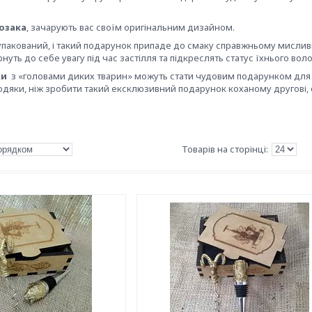
озака
, зачарують вас своїм оригінальним дизайном.
упакований, і такий подарунок припаде до смаку справжньому мисливц
нуть до себе увагу під час застілля та підкреслять статус їхнього вол
ки
з «головами диких тварин» можуть стати чудовим подарунком для п
одяки, ніж зробити такий ексклюзивний подарунок коханому другові,