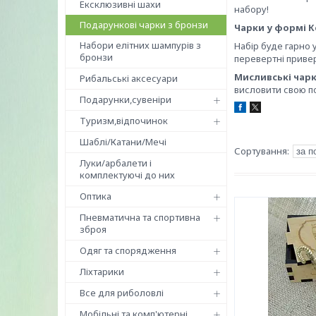
Ексклюзивні шахи
набору!
Подарункові чарки з бронзи
Чарки у формі К
Набори елітних шампурів з
Набір буде гарно 
бронзи
перевертні привер
Мисливські чар
Рибальські аксесуари
висловити свою п
Подарунки,сувеніри
Туризм,відпочинок
Шаблі/Катани/Мечі
Луки/арбалети і
комплектуючі до них
Оптика
Пневматична та спортивна
зброя
Одяг та спорядження
Ліхтарики
Все для риболовлі
Мобільні та комп'ютерні