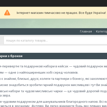
Інтернет-магазин тимчасово не працює. Все буде Україна!
Главная
Катего
арки з бронзи
ки-перевертні та подарункові набори в кейсах — чудовий подарунок 
ям — одне з найпоширеніших хобі серед чоловіків.
 є знайомі, близькі, друзі, колеги та партнери з бізнесу, які захоплюю
 може знадобиться зробити гарний подарунок мисливцеві і тут Ви знай
вські набори та чудові мисливські чарки — це чудовий дорогий подар
а звіра.
не чудовим подарунком для шанувальників благородного напою. Всі ел
ігаються в зручному футлярі. Ви легко відкриєте будь-яку пляшку в