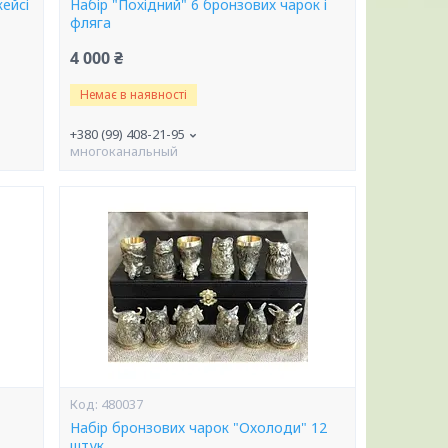
кейсі
Набір "Похідний" 6 бронзових чарок і
фляга
4 000 ₴
Немає в наявності
+380 (99) 408-21-95
многоканальный
480037
Набір бронзових чарок "Охолоди" 12
штук