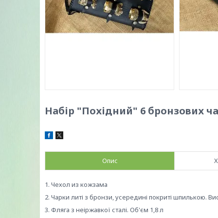
Набір "Похідний" 6 бронзових ча
Опис
Х
1. Чехол из кожзама
2. Чарки литі з бронзи, усередині покриті шпилькою. Ви
3. Фляга з неіржавкої сталі. Об'єм 1,8 л