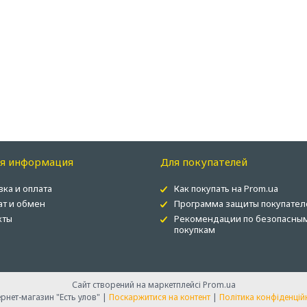
ая информация
Для покупателей
вка и оплата
Как покупать на Prom.ua
ат и обмен
Программа защиты покупател
кты
Рекомендации по безопасны
покупкам
Сайт створений на маркетплейсі
Prom.ua
Интернет-магазин "Есть улов" |
Поскаржитися на контент
|
Політика конфіденцій