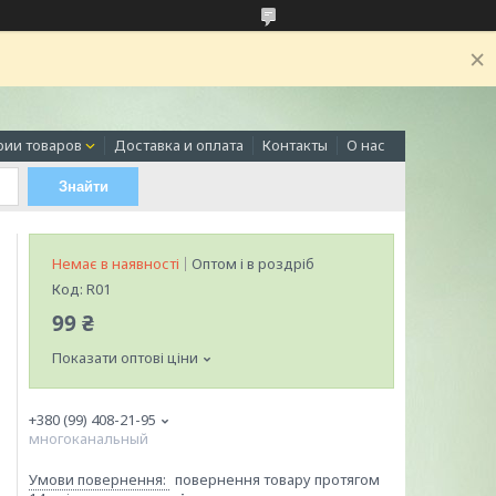
рии товаров
Доставка и оплата
Контакты
О нас
Знайти
Немає в наявності
Оптом і в роздріб
Код:
R01
99 ₴
Показати оптові ціни
+380 (99) 408-21-95
многоканальный
повернення товару протягом