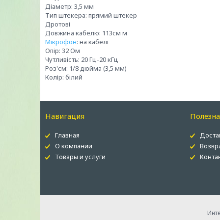
Діаметр: 3,5 мм
Тип штекера: прямий штекер
Дротові
Довжина кабелю: 113см м
Мікрофон
: на кабелі
Опір: 32 Ом
Чутливість: 20 Гц-20 кГц
Роз'єм: 1/8 дюйма (3,5 мм)
Колір: білий
Навигация
Полезн
Главная
Доста
О компании
Возвр
Товары и услуги
Конта