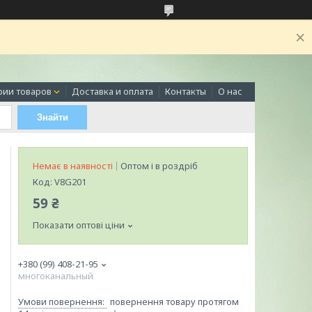
рии товаров
Доставка и оплата
Контакты
О нас
Знайти
Немає в наявності
Оптом і в роздріб
Код:
V8G201
59 ₴
Показати оптові ціни
+380 (99) 408-21-95
многоканальный
повернення товару протягом