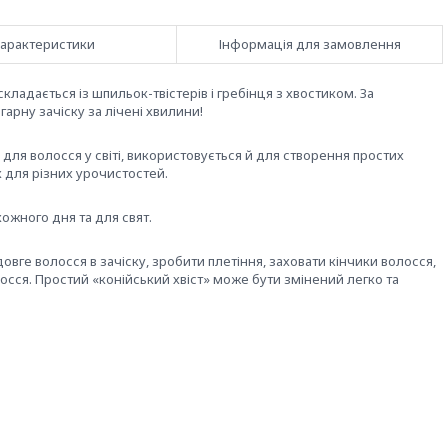
арактеристики
Інформація для замовлення
кладається із шпильок-твістерів і гребінця з хвостиком. За
арну зачіску за лічені хвилини!
для волосся у світі, використовується й для створення простих
к для різних урочистостей.
ожного дня та для свят.
вге волосся в зачіску, зробити плетіння, заховати кінчики волосся,
сся. Простий «конійський хвіст» може бути змінений легко та