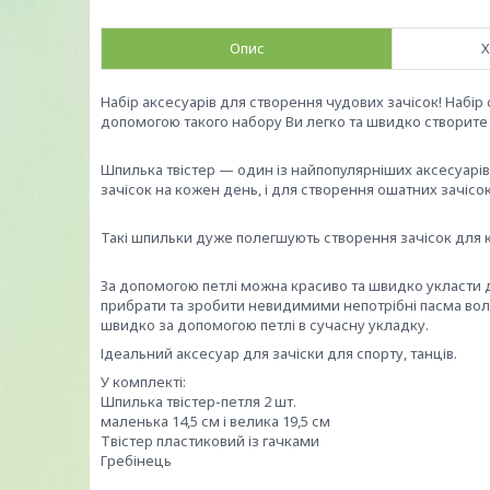
Опис
Х
Набір аксесуарів для створення чудових зачісок! Набір с
допомогою такого набору Ви легко та швидко створите г
Шпилька твістер — один із найпопулярніших аксесуарів 
зачісок на кожен день, і для створення ошатних зачісо
Такі шпильки дуже полегшують створення зачісок для к
За допомогою петлі можна красиво та швидко укласти до
прибрати та зробити невидимими непотрібні пасма воло
швидко за допомогою петлі в сучасну укладку.
Ідеальний аксесуар для зачіски для спорту, танців.
У комплекті:
Шпилька твістер-петля 2 шт.
маленька 14,5 см і велика 19,5 см
Твістер пластиковий із гачками
Гребінець