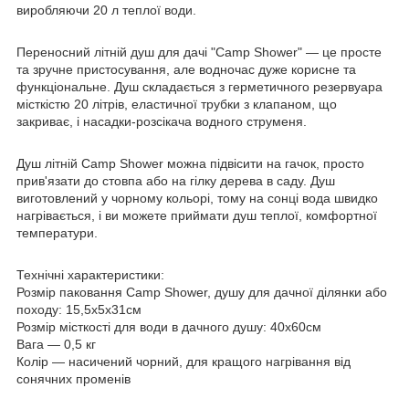
виробляючи 20 л теплої води.
Переносний літній душ для дачі "Camp Shower" — це просте
та зручне пристосування, але водночас дуже корисне та
функціональне. Душ складається з герметичного резервуара
місткістю 20 літрів, еластичної трубки з клапаном, що
закриває, і насадки-розсікача водного струменя.
Душ літній Camp Shower можна підвісити на гачок, просто
прив'язати до стовпа або на гілку дерева в саду. Душ
виготовлений у чорному кольорі, тому на сонці вода швидко
нагрівається, і ви можете приймати душ теплої, комфортної
температури.
Технічні характеристики:
Розмір паковання Camp Shower, душу для дачної ділянки або
походу: 15,5х5х31см
Розмір місткості для води в дачного душу: 40х60см
Вага — 0,5 кг
Колір — насичений чорний, для кращого нагрівання від
сонячних променів