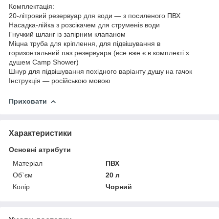
Комплектація:
20-літровий резервуар для води — з посиленого ПВХ
Насадка-лійка з розсікачем для струменів води
Гнучкий шланг із запірним клапаном
Міцна труба для кріплення, для підвішування в
горизонтальний паз резервуара (все вже є в комплекті з
душем Camp Shower)
Шнур для підвішування похідного варіанту душу на гачок
Інструкція — російською мовою
Приховати
Характеристики
Основні атрибути
Матеріал
ПВХ
Об`єм
20 л
Колір
Чорний