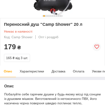
Переносний душ "Camp Shower" 20 л
Немає в наявності
Код: Camp Shower
Опт і роздріб
179
₴
165 ₴
від 3 шт.
Опис
Характеристики
Доставка
Оплата
Умови п
Опис
Побалуйте себе гарячим душем у будь-якому місці під сонцем
із душовим мішком. Виготовлений із нетоксичного ПВХ, його
насичена чорна поверхня швидко поглинає тепло,