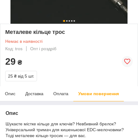
Металеве кільце трос
Немає в наявності
Код: tros
Опт і роздріб
29
₴
25 ₴
від 5 шт.
Опис
Доставка
Оплата
Умови повернення
Опис
Шукаєте містке кільце для ключів? Невбивний брелок?
Універсальний тримач для кишенькової EDC-мелочовики?
Тоді металеве кільце-тросик — для вас.