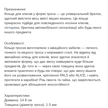
Призначення:
Кільце для ключів у формі троса — це універсальний брелок,
здатний вмістити весь вміст ваших кишень. Це кільце
прекрасно підійде для повсякденного носіння ключів,
ліхтарика
, брелока автомобільної сигналізації або будь-якого
іншого предмета.
Особливості:
Кільце-тросик виготовлене з авіаційного кабелю — легкого,
тонкого та міцного троса з неіржавкої сталі. На відміну від
звичайних кілець для ключів, воно здатне згинатися й
змінювати форму, що дає змогу навішувати куди більше
предметів. До того ж — через свою товщину вона здатна
влазити практично в будь-які отвори, що дає змогу вішати
його на розвантаження, кріплення PALS або ALICE, і навіть
протягати в карабіни! Різь гвинта та гайка, що закріплюється,
хромовані для збільшення зносостійкості.
Характеристики:
Довжина: 14.8 см
Товщина (діаметр троса): 1.5 мм