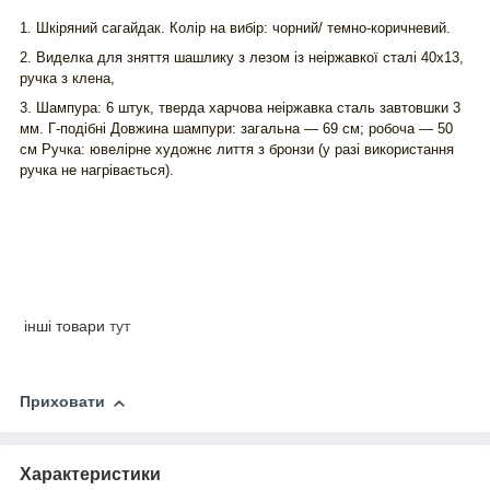
1. Шкіряний сагайдак. Колір на вибір: чорний/ темно-коричневий.
2.
Виделка для зняття шашлику
з лезом із неіржавкої сталі 40х13,
ручка з клена,
3.
Шампура: 6 штук, тверда харчова неіржавка сталь завтовшки 3
мм. Г-подібні Довжина шампури: загальна — 69 см; робоча — 50
см Ручка: ювелірне художнє лиття з бронзи (у разі використання
ручка не нагрівається).
інші товари
тут
Приховати
Характеристики