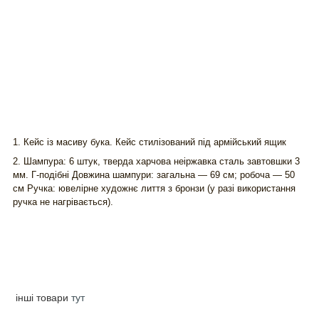
1. Кейс із масиву бука. Кейс стилізований під армійський ящик
2
. Шампура: 6 штук, тверда харчова неіржавка сталь завтовшки 3
мм. Г-подібні Довжина шампури: загальна — 69 см; робоча — 50
см Ручка: ювелірне художнє лиття з бронзи (у разі використання
ручка не нагрівається).
інші товари
тут