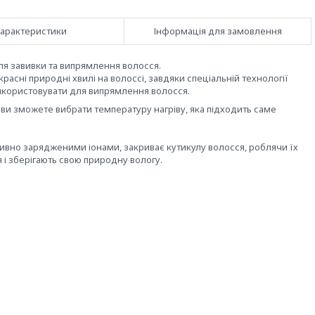
арактеристики
Інформація для замовлення
для завивки та випрямлення волосся. ⠀
расні природні хвилі на волоссі, завдяки спеціальній технології
икористовувати для випрямлення волосся. ⠀
 ви зможете вибрати температуру нагріву, яка підходить саме
ивно зарядженими іонами, закриває кутикулу волосся, роблячи їх
 і зберігають свою природну вологу.