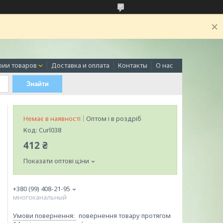
рии товаров
Доставка и оплата
Контакты
О нас
Знайти
Немає в наявності
Оптом і в роздріб
Код:
Curl038
412 ₴
Показати оптові ціни
+380 (99) 408-21-95
многоканальный
повернення товару протягом