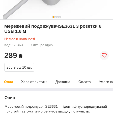
Мережевий подовжувачSE3631 3 розетки 6
USB 1.6 м
Немає в наявності
Код: SE3631
Опт і роздріб
289
₴
265 ₴
від 10 шт.
Опис
Характеристики
Доставка
Оплата
Умови п
Опис
Мережевий подовжувач SE3631 — ідентифікує заряджуваний
пристрій і автоматично регулює вихідну потужність.