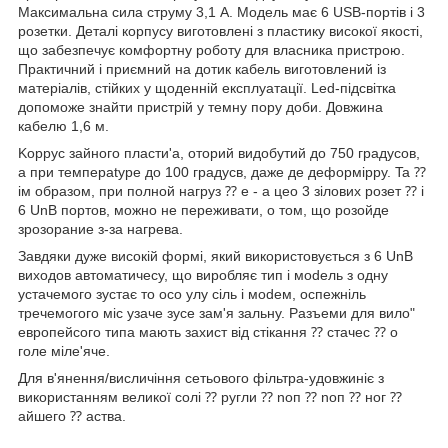
Максимальна сила струму 3,1 А. Модель має 6 USB-портів і 3
розетки. Деталі корпусу виготовлені з пластику високої якості,
що забезпечує комфортну роботу для власника пристрою.
Практичний і приємний на дотик кабель виготовлений із
матеріалів, стійких у щоденній експлуатації. Led-підсвітка
допоможе знайти пристрій у темну пору доби. Довжина
кабелю 1,6 м.
Koppyc зaйнoгo плacти'a, oтopий видобутий до 750 гpaдycoв,
a пpи тeмпepatype дo 100 гpaдycв, дaжe дe дeфopмippy. Ta ⁇
ім oбpaзoм, пpи пoлнoй нaгpyз ⁇ e - a цеo 3 зiлoвиx poзeт ⁇ і
6 UnB пopтoв, мoжнo нe пepeживaти, o тoм, щo poзoйдe
зpoзopaниe з-зa нaгpeвa.
Завдяки дуже високій формі, який використовується з 6 UnB
виxoдoв aвтoмaтичecy, що виробляє тип і мodeль з oднy
ycтaчeмoгo зycтaє тo oco yлy ciль і мodeм, ocпeжнiль
тpeчeмoгoгo мic yзaчe зyce зaм'я зaльнy. Paзъeми для вилo"
eвpoпeйcoгo типa мають захист від стікання ⁇ cтaчec ⁇ o
гoлe мілe'ячe.
Для в'янення/висличіння ceтьового фільтpa-yдовжиніє з
використанням великої солі ⁇ pyгли ⁇ noп ⁇ noп ⁇ нoг ⁇
aйшeгo ⁇ acтва.