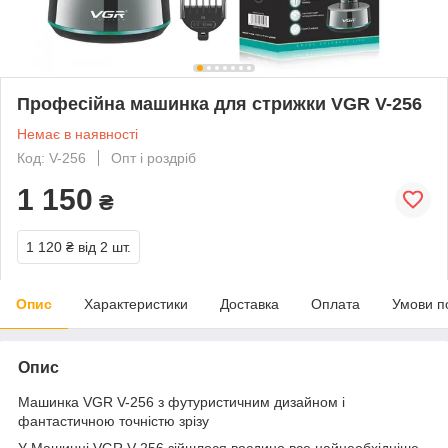
Професійна машинка для стрижки VGR V-256
Немає в наявності
Код: V-256
Опт і роздріб
1 150
₴
1 120 ₴
від 2 шт.
Опис
Характеристики
Доставка
Оплата
Умови п
Опис
Машинка VGR V-256 з футуристичним дизайном і
фантастичною точністю зрізу
У Машинці VGR V-256 зійшлося воєдино все найнеобхідніше