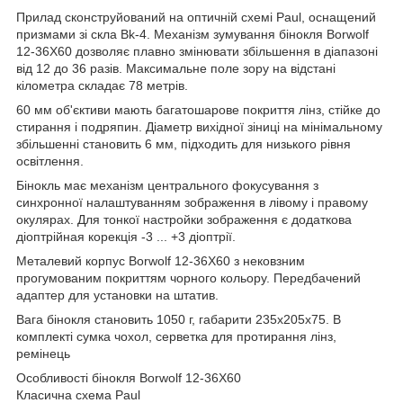
Прилад сконструйований на оптичній схемі Paul, оснащений
призмами зі скла Bk-4. Механізм зумування бінокля Borwolf
12-36X60 дозволяє плавно змінювати збільшення в діапазоні
від 12 до 36 разів. Максимальне поле зору на відстані
кілометра складає 78 метрів.
60 мм об'єктиви мають багатошарове покриття лінз, стійке до
стирання і подряпин. Діаметр вихідної зіниці на мінімальному
збільшенні становить 6 мм, підходить для низького рівня
освітлення.
Бінокль має механізм центрального фокусування з
синхронної налаштуванням зображення в лівому і правому
окулярах. Для тонкої настройки зображення є додаткова
діоптрійная корекція -3 ... +3 діоптрії.
Металевий корпус Borwolf 12-36X60 з нековзним
прогумованим покриттям чорного кольору. Передбачений
адаптер для установки на штатив.
Вага бінокля становить 1050 г, габарити 235x205x75. В
комплекті сумка чохол, серветка для протирання лінз,
ремінець
Особливості бінокля Borwolf 12-36X60
Класична схема Paul