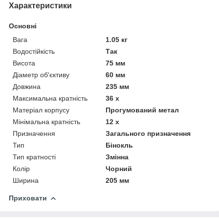
Характеристики
Основні
Вага
1.05 кг
Водостійкість
Так
Висота
75 мм
Діаметр об'єктиву
60 мм
Довжина
235 мм
Максимальна кратність
36 х
Матеріал корпусу
Прогумований метал
Мінімальна кратність
12 х
Призначення
Загального призначення
Тип
Бінокль
Тип кратності
Змінна
Колір
Чорний
Ширина
205 мм
Приховати