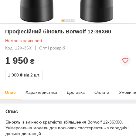
Професійний бінокль Borwolf 12-36X60
Немає в наявності
Код: 12X-36X
Опт і роздріб
1 950
₴
1 900 ₴
від 2 шт.
Опис
Характеристики
Доставка
Оплата
Умови п
Опис
Бінокль із змінною кратністю збільшення Borwolf 12-36X60.
Універсальна модель для польових спостережень з середніх і
дальніх дистанцій.