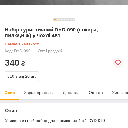
Набір туристичний DYD-090 (сокира,
пилка,ніж) у чохлі 4в1
Немає в наявності
Код: DYD-090
Опт і роздріб
340
₴
310 ₴
від 20 шт.
Опис
Характеристики
Доставка
Оплата
Умови п
Опис
Универсальный набор для выживания 4 в 1 DYD-090