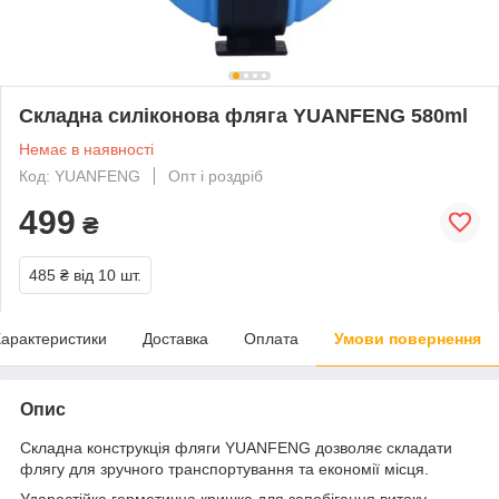
Складна силіконова фляга YUANFENG 580ml
Немає в наявності
Код: YUANFENG
Опт і роздріб
499
₴
485 ₴
від 10 шт.
арактеристики
Доставка
Оплата
Умови повернення
Опис
Складна конструкція фляги YUANFENG дозволяє складати
флягу для зручного транспортування та економії місця.
Ударостійка герметична кришка для запобігання витоку