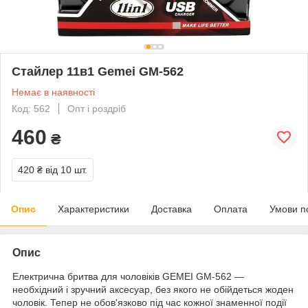
Стайлер 11в1 Gemei GM-562
Немає в наявності
Код: 562
Опт і роздріб
460
₴
420 ₴
від 10 шт.
Опис
Характеристики
Доставка
Оплата
Умови п
Опис
Електрична бритва для чоловіків GEMEI GM-562 —
необхідний і зручний аксесуар, без якого не обійдеться жоден
чоловік. Тепер не обов'язково під час кожної знаменної події