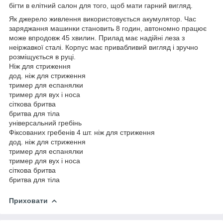
бігти в елітний салон для того, щоб мати гарний вигляд.
Як джерело живлення використовується акумулятор. Час
заряджання машинки становить 8 годин, автономно працює
може впродовж 45 хвилин. Прилад має надійні леза з
неіржавкої сталі. Корпус має привабливий вигляд і зручно
розміщується в руці.
Ніж для стриження
дод. ніж для стриження
тример для еспанялки
тример для вух і носа
сіткова бритва
бритва для тіла
універсальний гребінь
Фіксованих гребенів 4 шт. ніж для стриження
дод. ніж для стриження
тример для еспанялки
тример для вух і носа
сіткова бритва
бритва для тіла
Приховати