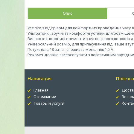
Опис
Х
Устілки з підігрівом для комфортних проведення часу 
Ультратонкі, зручні та комфортні устілки для розміщенн
Високотехнологічні елементи з вуглецевого волокна дл
Універсальний розмір, для припасування під ваше взутт
Потужність 18 ватів і споживає менш ніж 1,5 А
Рекомендовано застосовувати з портативним зарядним 
Навигация
Полезн
Главная
Доста
О компании
Возвр
Товары и услуги
Конта