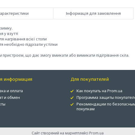
арактеристики
Інформація для замовлення
взимку.
я у взутті
я нагрівання всієї стопи
я необхідно підрізати устілки
пристроєм, що дає змогу вмикати або вимикати підігрівання скла.
ая информация
Для покупателей
вка и оплата
Как покупать на Prom.ua
ат и обмен
Программа защиты покупател
кты
Рекомендации по безопасны
покупкам
Сайт створений на маркетплейсі
Prom.ua