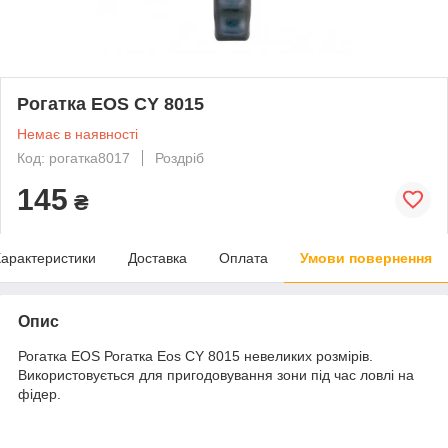
Рогатка EOS CY 8015
Немає в наявності
Код: рогатка8017
Роздріб
145
₴
арактеристики
Доставка
Оплата
Умови повернення
Опис
Рогатка EOS Рогатка Eos CY 8015 невеликих розмірів.
Використовується для пригодовування зони під час ловлі на
фідер.