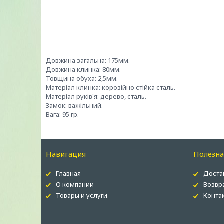
Довжина загальна: 175мм.
Довжина клинка: 80мм.
Товщина обуха: 2,5мм.
Матеріал клинка: корозійно стійка сталь.
Матеріал руків'я: дерево, сталь.
Замок: важільний.
Вага: 95 гр.
Навигация
Полезн
Главная
Доста
О компании
Возвр
Товары и услуги
Конта