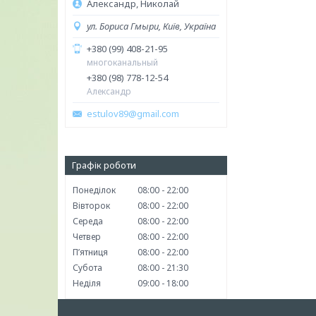
Александр, Николай
ул. Бориса Гмыри, Київ, Україна
+380 (99) 408-21-95
многоканальный
+380 (98) 778-12-54
Александр
estulov89@gmail.com
Графік роботи
Понеділок
08:00
22:00
Вівторок
08:00
22:00
Середа
08:00
22:00
Четвер
08:00
22:00
Пʼятниця
08:00
22:00
Субота
08:00
21:30
Неділя
09:00
18:00