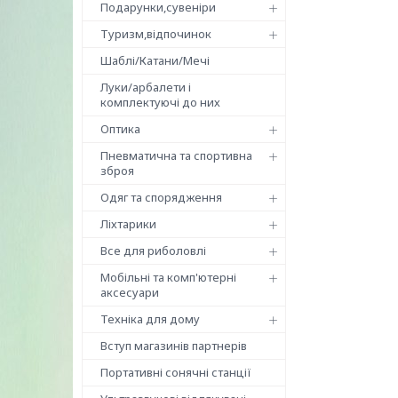
Подарунки,сувеніри
Туризм,відпочинок
Шаблі/Катани/Мечі
Луки/арбалети і
комплектуючі до них
Оптика
Пневматична та спортивна
зброя
Одяг та спорядження
Ліхтарики
Все для риболовлі
Мобільні та комп'ютерні
аксесуари
Техніка для дому
Вступ магазинів партнерів
Портативні сонячні станції