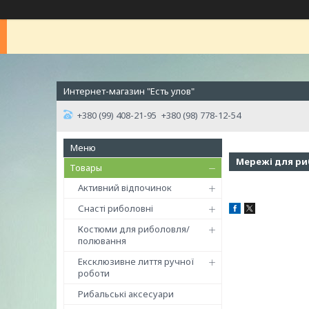
Интернет-магазин "Есть улов"
+380 (99) 408-21-95
+380 (98) 778-12-54
Мережі для ри
Товары
Активний відпочинок
Снасті риболовні
Костюми для риболовля/
полювання
Ексклюзивне лиття ручної
роботи
Рибальські аксесуари