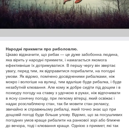
Народні прикмети про риболовлю.
Цікаво відзначити, що рибак — це дуже забобонна людина,
яка вірить у народні прикмети, і намагається якомога
ефективніше їх дотримуватися. В першу чергу він звертає
увагу, перед тим, як відправитися порибалити, на погодні
умови. Як відомо, помічено досвідченими рибалками, ніж
мокро і вологіше на вулиці, тим вдаліше буде рибалка, і буде
незабутній клювання. Але кому ж добре сидіти під дощем і в
похмуру погоду на ставку з удочкою в руках, ніж відпочивати
в ясну сонячну погоду, при легкому вітерці, який освіжає і
надає розслабляючу стан, так би мовити стан релаксу,
звичайно ж справжньому рибалці, який точно знає що при
дощовій погоді буде більше улову. Відомо, що за посушливих
погодних умов краще рибалити на ранкової зорі або ближче
до вечора, тоді і клювання краще. Однією з прикмет, які так