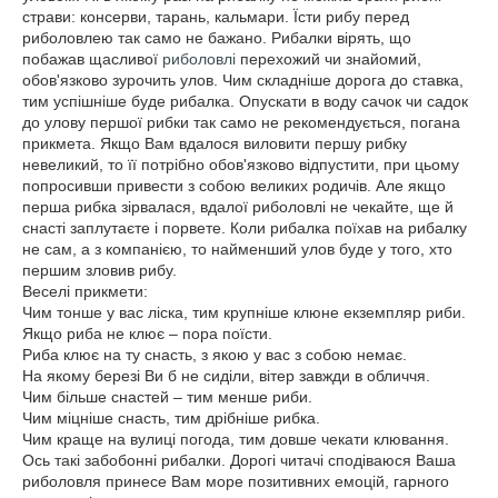
страви: консерви, тарань, кальмари. Їсти рибу перед
риболовлею так само не бажано. Рибалки вірять, що
побажав щасливої
риболовлі
перехожий чи знайомий,
обов'язково зурочить улов. Чим складніше дорога до ставка,
тим успішніше буде рибалка. Опускати в воду сачок чи садок
до улову першої рибки так само не рекомендується, погана
прикмета. Якщо Вам вдалося виловити першу рибку
невеликий, то її потрібно обов'язково відпустити, при цьому
попросивши привести з собою великих родичів. Але якщо
перша рибка зірвалася, вдалої риболовлі не чекайте, ще й
снасті заплутаєте і порвете. Коли рибалка поїхав на рибалку
не сам, а з компанією, то найменший улов буде у того, хто
першим зловив рибу.
Веселі прикмети:
Чим тонше у вас ліска, тим крупніше клюне екземпляр риби.
Якщо риба не клює – пора поїсти.
Риба клює на ту снасть, з якою у вас з собою немає.
На якому березі Ви б не сиділи, вітер завжди в обличчя.
Чим більше снастей – тим менше риби.
Чим міцніше снасть, тим дрібніше рибка.
Чим краще на вулиці погода, тим довше чекати клювання.
Ось такі забобонні рибалки. Дорогі читачі сподіваюся Ваша
риболовля принесе Вам море позитивних емоцій, гарного