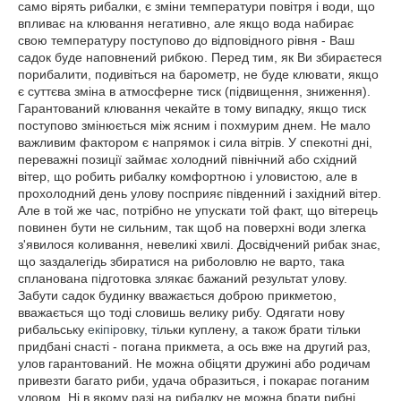
само вірять рибалки, є зміни температури повітря і води, що
впливає на клювання негативно, але якщо вода набирає
свою температуру поступово до відповідного рівня - Ваш
садок буде наповнений рибкою. Перед тим, як Ви збираєтеся
порибалити, подивіться на барометр, не буде клювати, якщо
є суттєва зміна в атмосферне тиск (підвищення, зниження).
Гарантований клювання чекайте в тому випадку, якщо тиск
поступово змінюється між ясним і похмурим днем. Не мало
важливим фактором є напрямок і сила вітрів. У спекотні дні,
переважні позиції займає холодний північний або східний
вітер, що робить рибалку комфортною і уловистою, але в
прохолодний день улову посприяє південний і західний вітер.
Але в той же час, потрібно не упускати той факт, що вітерець
повинен бути не сильним, так щоб на поверхні води злегка
з'явилося коливання, невеликі хвилі. Досвідчений рибак знає,
що заздалегідь збиратися на риболовлю не варто, така
спланована підготовка злякає бажаний результат улову.
Забути садок будинку вважається доброю прикметою,
вважається що тоді словишь велику рибу. Одягати нову
рибальську
екіпіровку
, тільки куплену, а також брати тільки
придбані снасті - погана прикмета, а ось вже на другий раз,
улов гарантований. Не можна обіцяти дружині або родичам
привезти багато риби, удача образиться, і покарає поганим
уловом. Ні в якому разі на рибалку не можна брати рибні